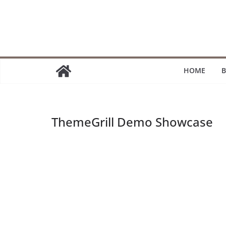
Passer
au
contenu
HOME
B
ThemeGrill Demo Showcase