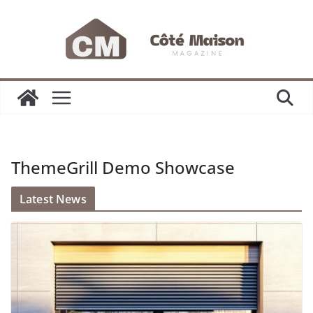
Passer
au
contenu
ThemeGrill Demo Showcase
Latest News