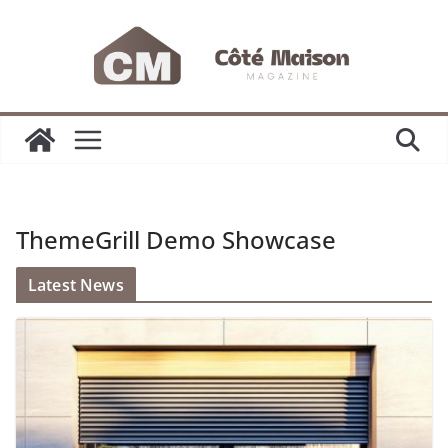
Passer
au
contenu
ThemeGrill Demo Showcase
Latest News