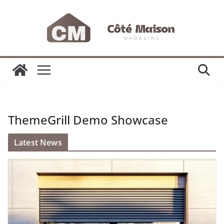
Passer
au
contenu
ThemeGrill Demo Showcase
Latest News