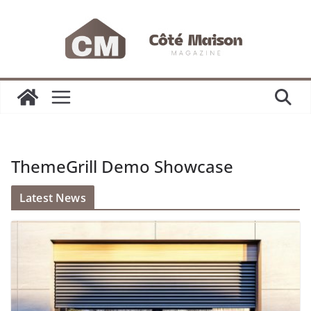
Passer
au
contenu
ThemeGrill Demo Showcase
Latest News