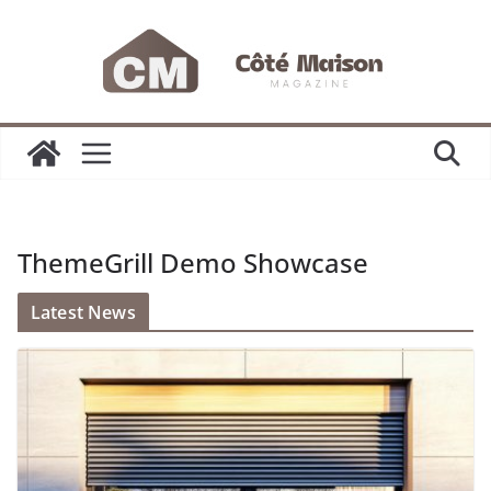
Passer
au
contenu
ThemeGrill Demo Showcase
Latest News