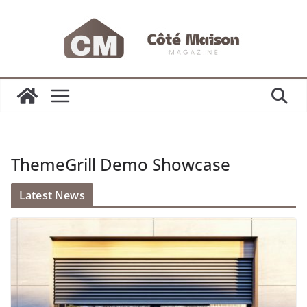
Passer
au
contenu
ThemeGrill Demo Showcase
Latest News