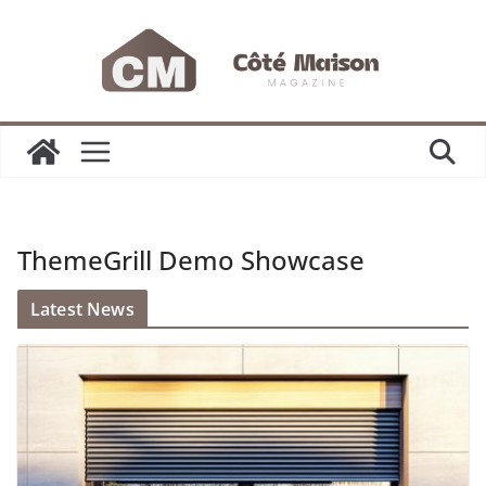
Passer
au
contenu
ThemeGrill Demo Showcase
Latest News