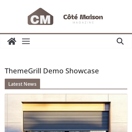
Passer
au
contenu
ThemeGrill Demo Showcase
Latest News