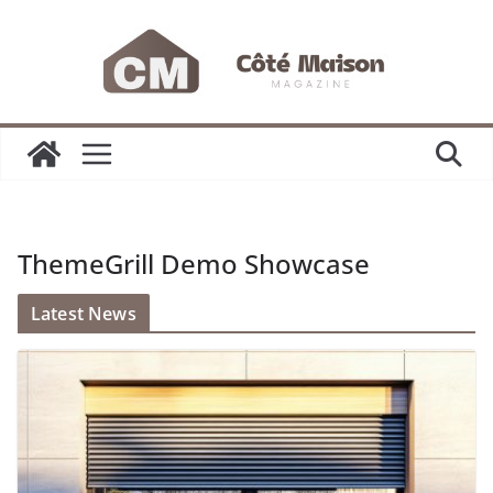
Passer
au
contenu
ThemeGrill Demo Showcase
Latest News