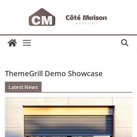
Passer
au
contenu
ThemeGrill Demo Showcase
Latest News