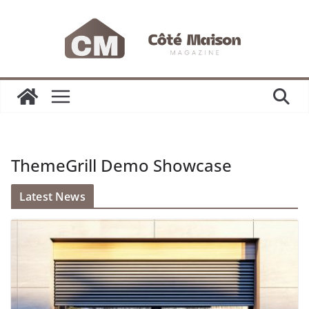
Passer
au
contenu
ThemeGrill Demo Showcase
Latest News