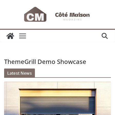
Passer
au
contenu
ThemeGrill Demo Showcase
Latest News