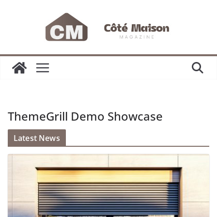
Passer
au
contenu
ThemeGrill Demo Showcase
Latest News