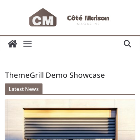
Passer
au
contenu
ThemeGrill Demo Showcase
Latest News