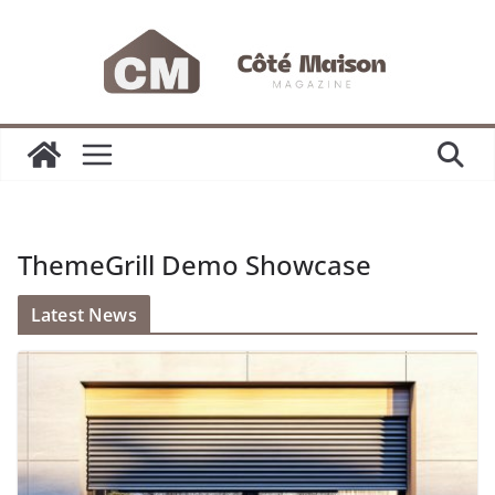
Passer
au
contenu
ThemeGrill Demo Showcase
Latest News