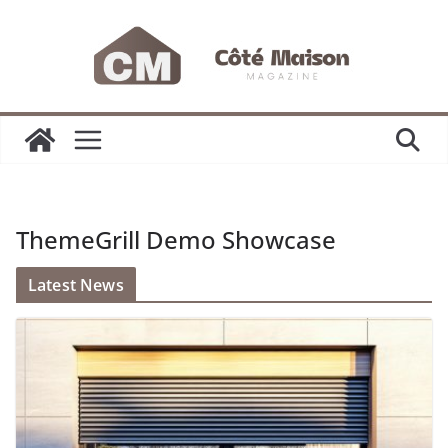
Passer
au
contenu
ThemeGrill Demo Showcase
Latest News