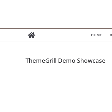
Passer
au
contenu
HOME
B
ThemeGrill Demo Showcase