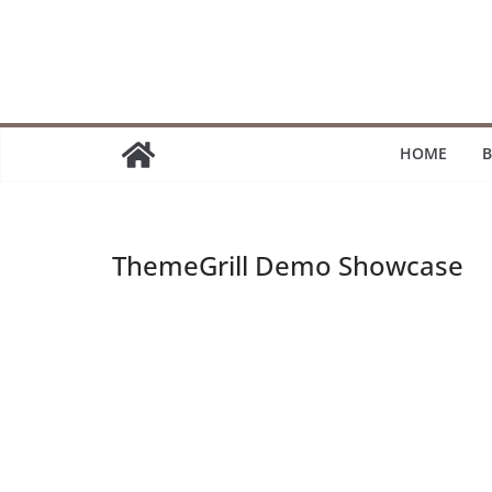
Passer
au
contenu
HOME
B
ThemeGrill Demo Showcase