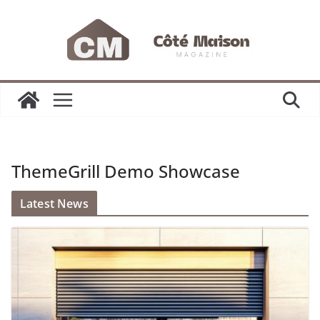
Passer
au
contenu
ThemeGrill Demo Showcase
Latest News