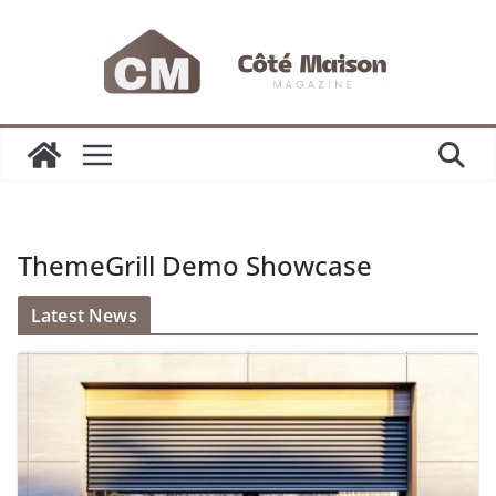
Passer
au
contenu
ThemeGrill Demo Showcase
Latest News