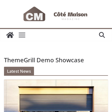
Passer
au
contenu
ThemeGrill Demo Showcase
Latest News