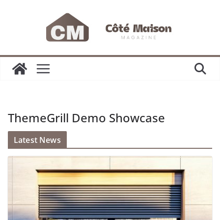
Passer
au
contenu
ThemeGrill Demo Showcase
Latest News