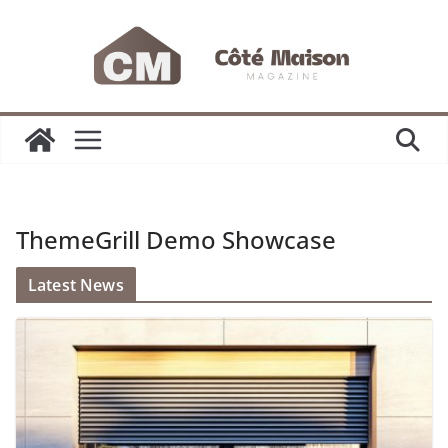
Passer
au
contenu
ThemeGrill Demo Showcase
Latest News