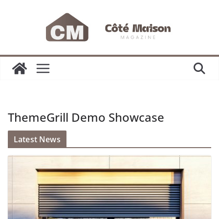
Passer
au
contenu
ThemeGrill Demo Showcase
Latest News