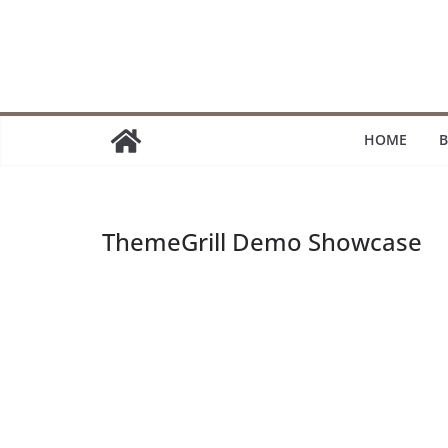
Passer
au
contenu
HOME
B
ThemeGrill Demo Showcase