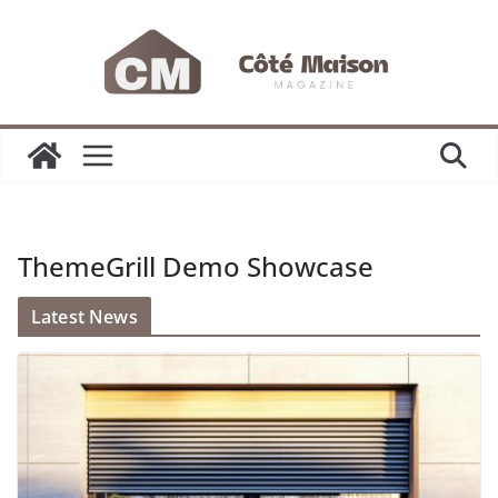
Passer
au
contenu
ThemeGrill Demo Showcase
Latest News