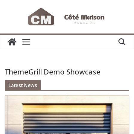
Passer
au
contenu
ThemeGrill Demo Showcase
Latest News