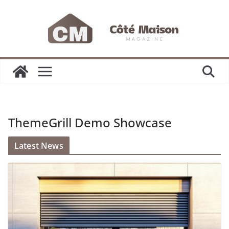
Passer
au
contenu
ThemeGrill Demo Showcase
Latest News