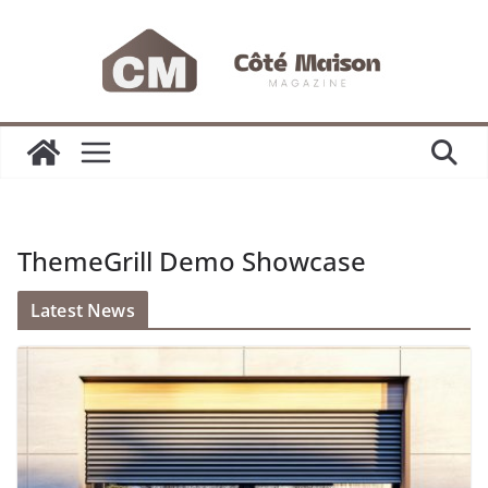
Passer
au
contenu
ThemeGrill Demo Showcase
Latest News