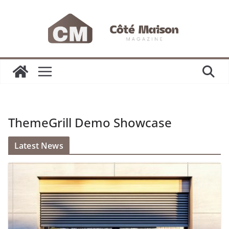
Passer
au
contenu
ThemeGrill Demo Showcase
Latest News