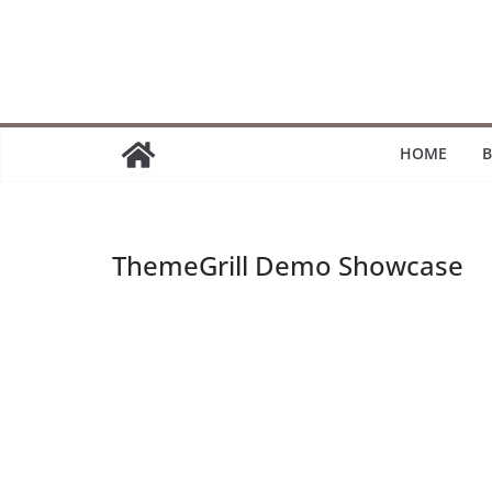
Passer
au
contenu
HOME
B
ThemeGrill Demo Showcase