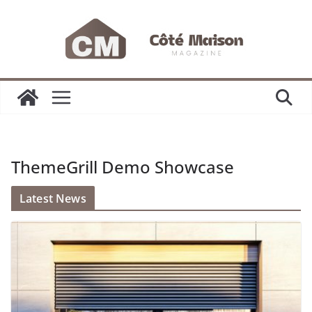
Passer
au
contenu
ThemeGrill Demo Showcase
Latest News