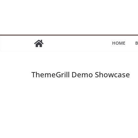
Passer
au
contenu
HOME
B
ThemeGrill Demo Showcase