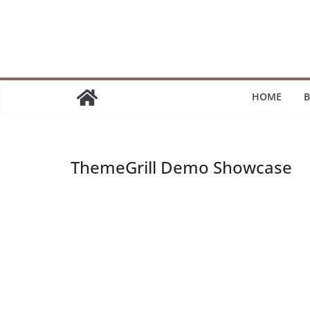
Passer
au
contenu
HOME
B
ThemeGrill Demo Showcase