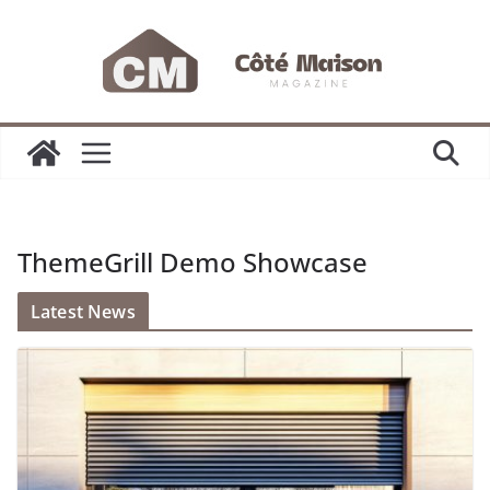
Passer
au
contenu
ThemeGrill Demo Showcase
Latest News